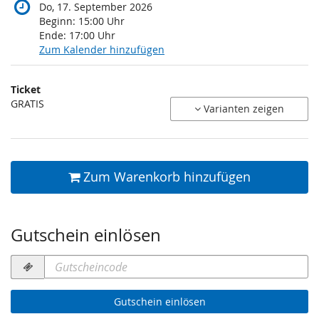
Do, 17. September 2026
Beginn:
15:00
Uhr
Ende:
17:00
Uhr
Zum Kalender hinzufügen
Produkte
Ticket
Unkategorisierte
GRATIS
Varianten zeigen
Produkte
Zum Warenkorb hinzufügen
Gutschein einlösen
Gutscheincode
erforderlich
Gutschein einlösen