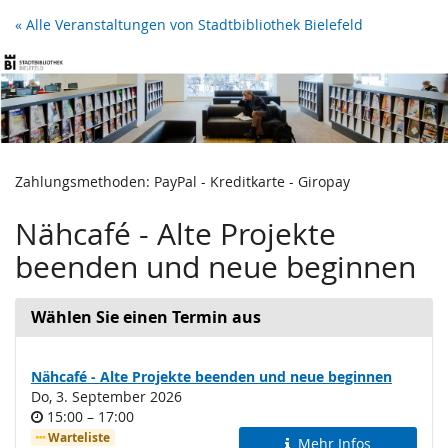
Zum
« Alle Veranstaltungen von Stadtbibliothek Bielefeld
Haupt-
Inhalt
springen
Zahlungsmethoden: PayPal - Kreditkarte - Giropay
Nähcafé - Alte Projekte
beenden und neue beginnen
Wählen Sie einen Termin aus
Nähcafé - Alte Projekte beenden und neue beginnen
Do, 3. September 2026
Uhrzeit
bis
15:00
–
17:00
Warteliste
Mehr Infos