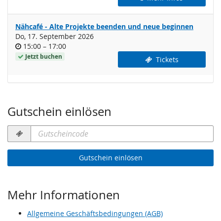
Nähcafé - Alte Projekte beenden und neue beginnen
Do, 17. September 2026
Uhrzeit
bis
15:00
–
17:00
Jetzt buchen
Tickets
Gutschein einlösen
Gutscheincode
erforderlich
Gutschein einlösen
Mehr Informationen
Allgemeine Geschäftsbedingungen (AGB)