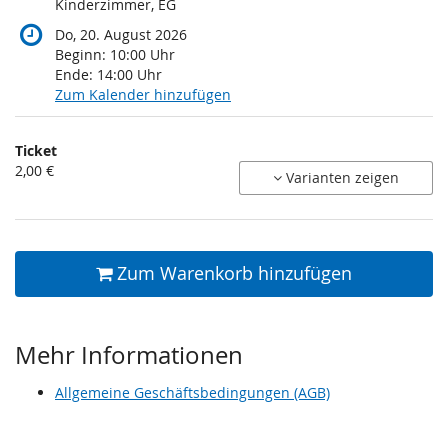
Kinderzimmer, EG
Do, 20. August 2026
Beginn:
10:00
Uhr
Ende:
14:00
Uhr
Zum Kalender hinzufügen
Produkte
Ticket
Unkategorisierte
2,00 €
Varianten zeigen
Produkte
Zum Warenkorb hinzufügen
Mehr Informationen
Allgemeine Geschäftsbedingungen (AGB)