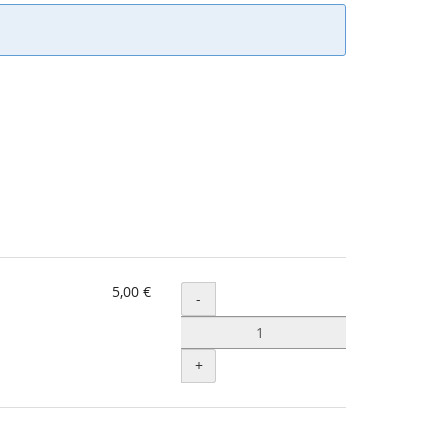
5,00 €
Menge
-
+