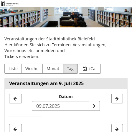
Stadtbibliothek
Zum
Haupt-
Bielefeld
Inhalt
springen
Veranstaltungen der Stadtbibliothek Bielefeld
Hier können Sie sich zu Terminen, Veranstaltungen,
Workshops etc. anmelden und
Tickets erwerben.
Liste
Woche
Monat
Tag
iCal
Veranstaltungen am 9. Juli 2025
Datum
Datum
zur
Anzeige
auswählen