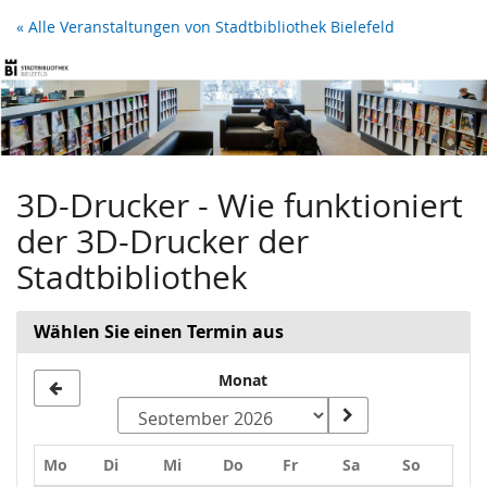
Zum
« Alle Veranstaltungen von Stadtbibliothek Bielefeld
Haupt-
Inhalt
springen
3D-Drucker - Wie funktioniert
der 3D-Drucker der
Stadtbibliothek
Wählen Sie einen Termin aus
Monat
Montag
Dienstag
Mittwoch
Donnerstag
Freitag
Samstag
Sonntag
Mo
Di
Mi
Do
Fr
Sa
So